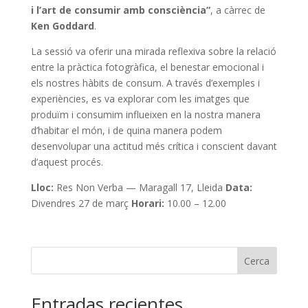
i l’art de consumir amb consciència”
, a càrrec de
Ken Goddard
.
La sessió va oferir una mirada reflexiva sobre la relació
entre la pràctica fotogràfica, el benestar emocional i
els nostres hàbits de consum. A través d’exemples i
experiències, es va explorar com les imatges que
produïm i consumim influeixen en la nostra manera
d’habitar el món, i de quina manera podem
desenvolupar una actitud més crítica i conscient davant
d’aquest procés.
Lloc:
Res Non Verba — Maragall 17, Lleida
Data:
Divendres 27 de març
Horari:
10.00 – 12.00
Cerca
Entradas recientes