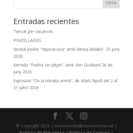
Cerca
Entradas recientes
Tancat per vacances
PINZELLADES.
Recital poètic “Hiperacúsia” amb Mireia Aldabó- 25 juny
2026
Xerrada “Podria ser pitjor”, amb Ken Goddard 26 de
juny 2026
Exposició “On la mirada arrela”, de Martí Ripoll del 2 al
31 juliol 2026
© Copyright 2025 | resnonverba@resnonverba.cat |
Política de Privadesa
|
Política de Cookies
|